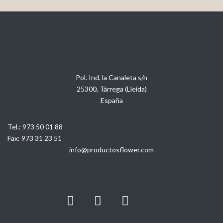
Pol. Ind. la Canaleta s/n
25300, Tàrrega (Lleida)
España
Tel.:
973 50 01 88
Fax:
973 31 23 51
info@productosflower.com