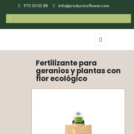
973 50 01 88
info@productosflower.com
Navegación
☰
de
palanca
Fertilizante para
geranios y plantas con
flor ecológico