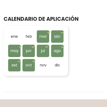
CALENDARIO DE APLICACIÓN
ene
feb
mar
abr
may
jun
jul
ago
set
oct
nov
dic