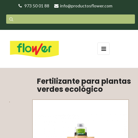
973 50 01 88
info@productosflower.com
Navegación
☰
de
palanca
Fertilizante para plantas
verdes ecológico