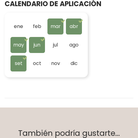
CALENDARIO DE APLICACIÓN
ene
feb
mar
abr
may
jun
jul
ago
set
oct
nov
dic
También podría gustarte...