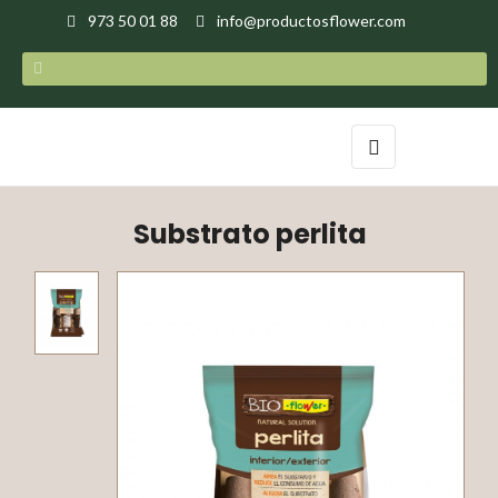
973 50 01 88
info@productosflower.com
Navegación
☰
de
palanca
Substrato perlita