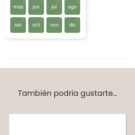
may
jun
jul
ago
set
oct
nov
dic
También podría gustarte...