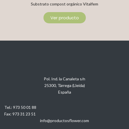
Substrato compost orgánico Vitalfem
Ver producto
Pol. Ind. la Canaleta s/n
25300, Tàrrega (Lleida)
España
Tel.:
973 50 01 88
Fax:
973 31 23 51
info@productosflower.com