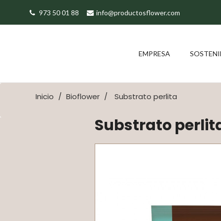
973 50 01 88
info@productosflower.com
EMPRESA
SOSTENI
Inicio
Bioflower
Substrato perlita
Substrato perlit