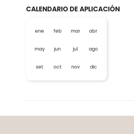
CALENDARIO DE APLICACIÓN
ene
feb
mar
abr
may
jun
jul
ago
set
oct
nov
dic