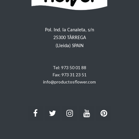
Pol. Ind. la Canaleta, s/n
25300 TÀRREGA
(Lleida) SPAIN
Tel:
973 50 01 88
Fax:
973 31 23 51
info@productosflower.com