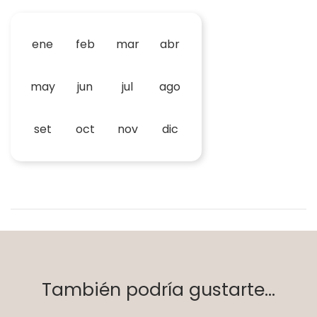
ene
feb
mar
abr
may
jun
jul
ago
set
oct
nov
dic
También podría gustarte...