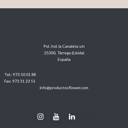
Pol. Ind. la Canaleta s/n
25300, Tàrrega (Lleida)
España
Tel.:
973 50 01 88
Fax:
973 31 23 51
info@productosflower.com