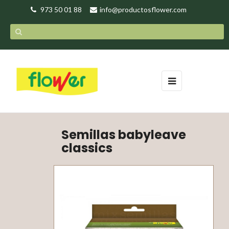
973 50 01 88
info@productosflower.com
Navegación
☰
de
palanca
Semillas babyleave
classics