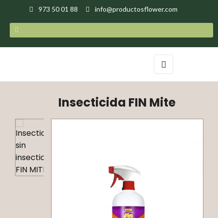
973 50 01 88
info@productosflower.com
Navegación
☰
de
palanca
Insecticida FIN Mite