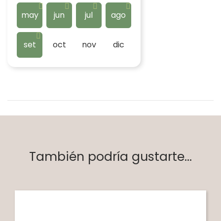
may
jun
jul
ago
set
oct
nov
dic
También podría gustarte...