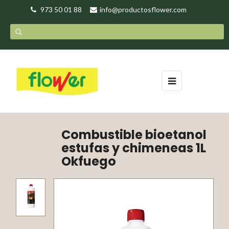
973 50 01 88
info@productosflower.com
Navegación
☰
de
palanca
Combustible bioetanol
estufas y chimeneas 1L
Okfuego