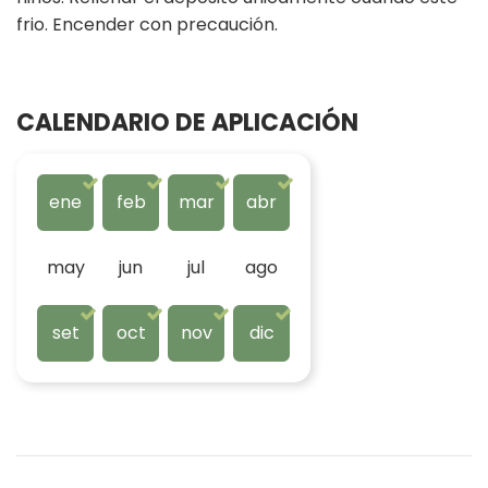
frio. Encender con precaución.
CALENDARIO DE APLICACIÓN
ene
feb
mar
abr
may
jun
jul
ago
set
oct
nov
dic