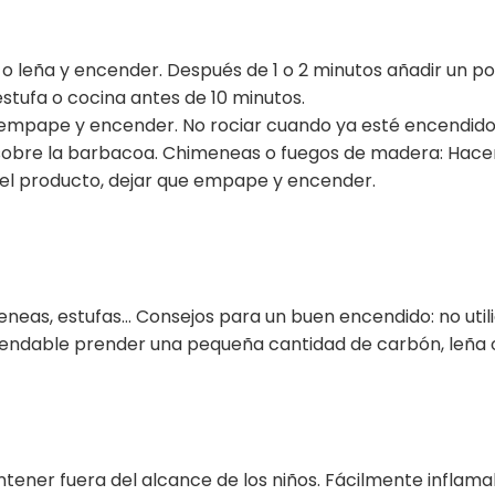
 o leña y encender. Después de 1 o 2 minutos añadir un po
 estufa o cocina antes de 10 minutos.
e empape y encender. No rociar cuando ya esté encendido
obre la barbacoa. Chimeneas o fuegos de madera: Hace
on el producto, dejar que empape y encender.
eas, estufas… Consejos para un buen encendido: no utilic
endable prender una pequeña cantidad de carbón, leña o p
antener fuera del alcance de los niños. Fácilmente inflam