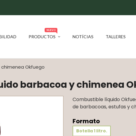
NUEVO
BILIDAD
PRODUCTOS
NOTÍCIAS
TALLERES
y chimenea Okfuego
quido barbacoa y chimenea O
Combustible líquido Okfue
de barbacoas, estufas y 
Formato
Botella 1 litro.