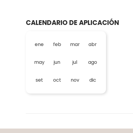
CALENDARIO DE APLICACIÓN
ene
feb
mar
abr
may
jun
jul
ago
set
oct
nov
dic