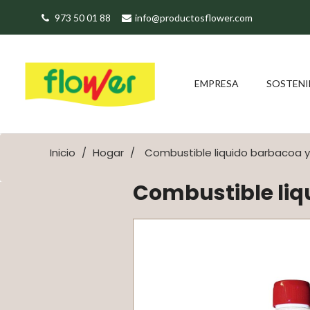
973 50 01 88
info@productosflower.com
EMPRESA
SOSTENI
Inicio
Hogar
Combustible liquido barbacoa 
Combustible li