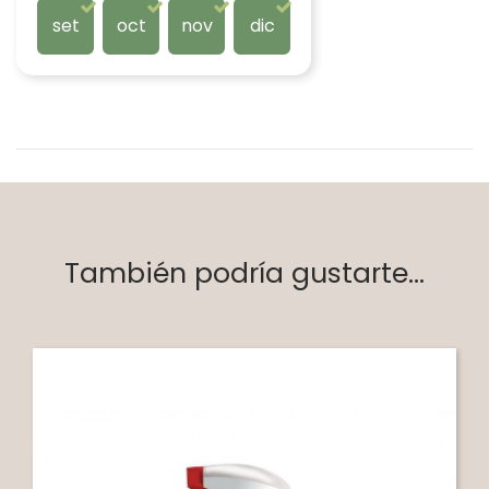
set
oct
nov
dic
También podría gustarte...