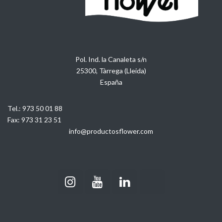
Pol. Ind. la Canaleta s/n
25300, Tàrrega (Lleida)
España
Tel.:
973 50 01 88
Fax:
973 31 23 51
info@productosflower.com