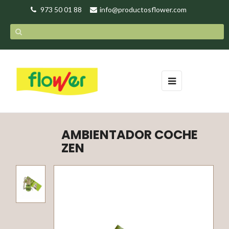
973 50 01 88
info@productosflower.com
Navegación
☰
de
palanca
AMBIENTADOR COCHE
ZEN