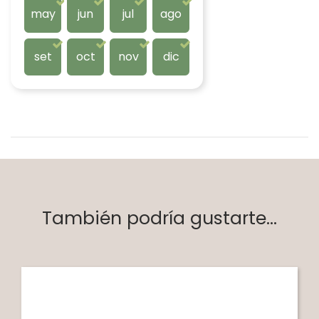
may
jun
jul
ago
set
oct
nov
dic
También podría gustarte...