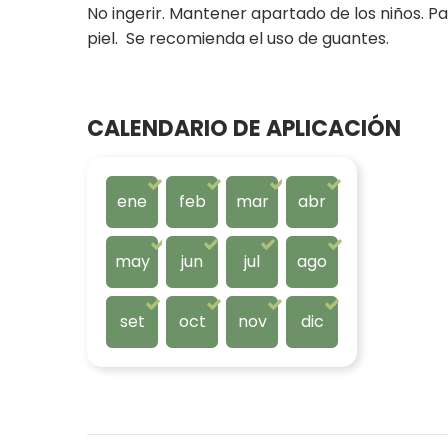
No ingerir. Mantener apartado de los niños. Pa
piel. Se recomienda el uso de guantes.
CALENDARIO DE APLICACIÓN
ene
feb
mar
abr
may
jun
jul
ago
set
oct
nov
dic