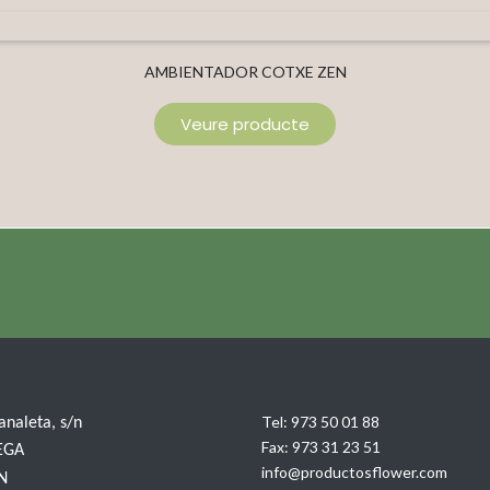
AMBIENTADOR COTXE ZEN
Veure producte
Tel:
973 50 01 88
Canaleta, s/n
Fax:
973 31 23 51
EGA
info@productosflower.com
IN