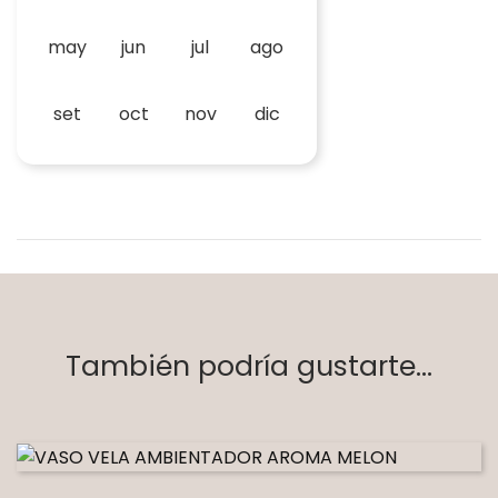
may
jun
jul
ago
set
oct
nov
dic
También podría gustarte...