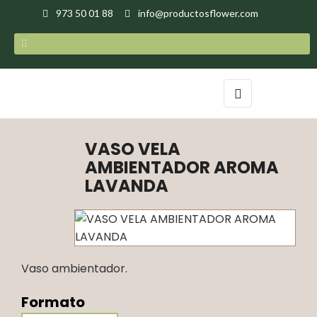
973 50 01 88
info@productosflower.com
Navegación
☰
de
palanca
VASO VELA
AMBIENTADOR AROMA
LAVANDA
Vaso ambientador.
Formato