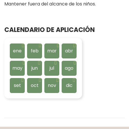
Mantener fuera del alcance de los niños.
CALENDARIO DE APLICACIÓN
ene
feb
mar
abr
may
jun
jul
ago
set
oct
nov
dic