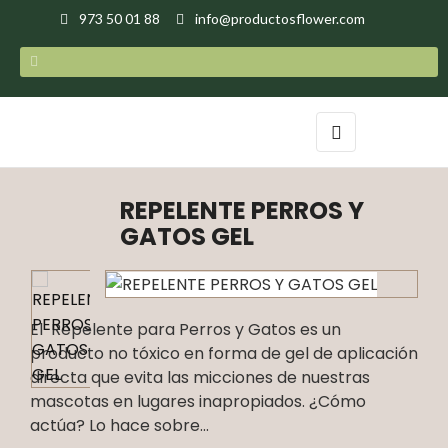
973 50 01 88
info@productosflower.com
Navegación
☰
de
palanca
REPELENTE PERROS Y
GATOS GEL
El Repelente para Perros y Gatos es un
producto no tóxico en forma de gel de aplicación
directa que evita las micciones de nuestras
mascotas en lugares inapropiados. ¿Cómo
actúa? Lo hace sobre...