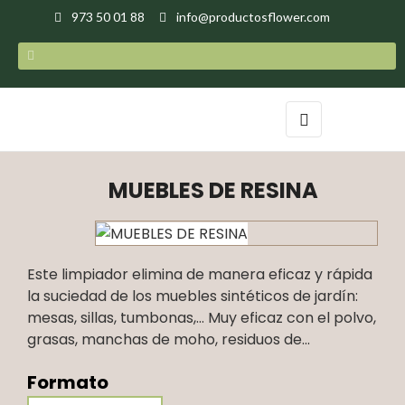
973 50 01 88
info@productosflower.com
Navegación
☰
de
palanca
MUEBLES DE RESINA
Este limpiador elimina de manera eficaz y rápida
la suciedad de los muebles sintéticos de jardín:
mesas, sillas, tumbonas,… Muy eficaz con el polvo,
grasas, manchas de moho, residuos de...
Formato