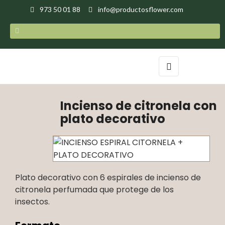
973 50 01 88
info@productosflower.com
Navegación
☰
de
palanca
Incienso de citronela con
plato decorativo
Plato decorativo con 6 espirales de incienso de
citronela perfumada que protege de los
insectos.