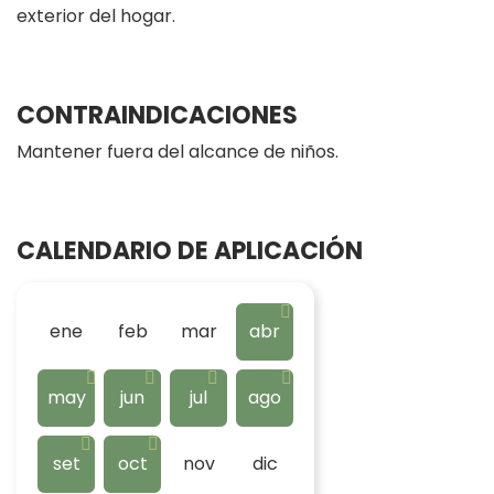
exterior del hogar.
CONTRAINDICACIONES
Mantener fuera del alcance de niños.
CALENDARIO DE APLICACIÓN
ene
feb
mar
abr
may
jun
jul
ago
set
oct
nov
dic