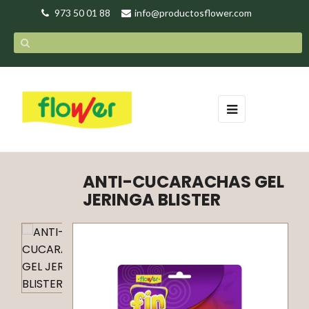
973 50 01 88
info@productosflower.com
Navegación
☰
de
palanca
ANTI-CUCARACHAS GEL
JERINGA BLISTER