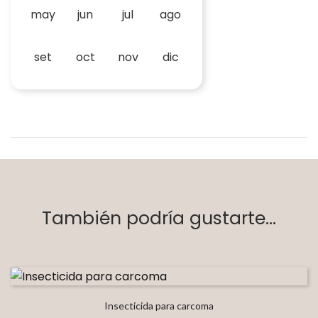
may
jun
jul
ago
set
oct
nov
dic
También podría gustarte...
Insecticida para carcoma