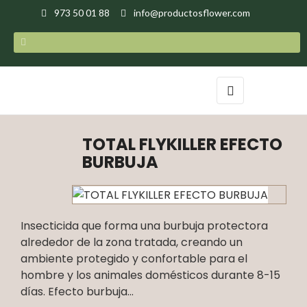
973 50 01 88
info@productosflower.com
Navegación
☰
de
palanca
TOTAL FLYKILLER EFECTO
BURBUJA
Insecticida que forma una burbuja protectora
alrededor de la zona tratada, creando un
ambiente protegido y confortable para el
hombre y los animales domésticos durante 8-15
días. Efecto burbuja...