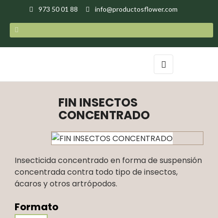
973 50 01 88
info@productosflower.com
Navegación
☰
de
palanca
FIN INSECTOS
CONCENTRADO
Insecticida concentrado en forma de suspensión
concentrada contra todo tipo de insectos,
ácaros y otros artrópodos.
Formato