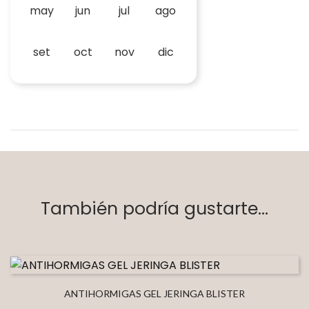
may
jun
jul
ago
set
oct
nov
dic
También podría gustarte...
ANTIHORMIGAS GEL JERINGA BLISTER