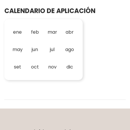
CALENDARIO DE APLICACIÓN
ene
feb
mar
abr
may
jun
jul
ago
set
oct
nov
dic