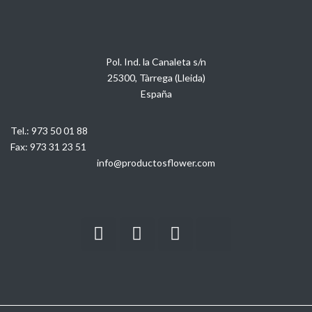
Pol. Ind. la Canaleta s/n
25300, Tàrrega (Lleida)
España
Tel.:
973 50 01 88
Fax:
973 31 23 51
info@productosflower.com