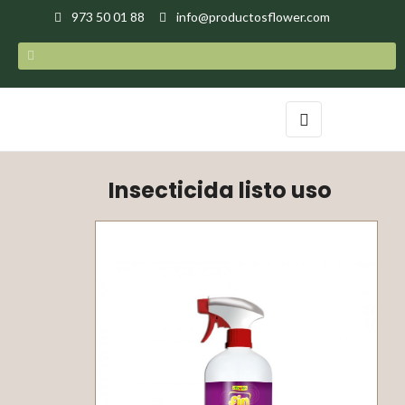
973 50 01 88
info@productosflower.com
Navegación
☰
de
palanca
Insecticida listo uso