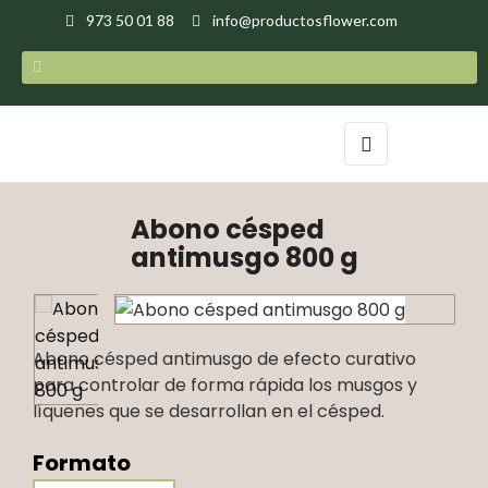
973 50 01 88
info@productosflower.com
Navegación
☰
de
palanca
Abono césped
antimusgo 800 g
Abono césped antimusgo de efecto curativo
para controlar de forma rápida los musgos y
líquenes que se desarrollan en el césped.
Formato