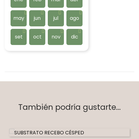
may
jun
jul
ago
set
oct
nov
dic
También podría gustarte...