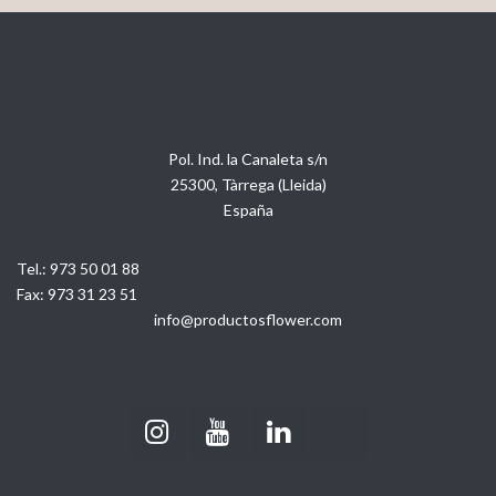
Pol. Ind. la Canaleta s/n
25300, Tàrrega (Lleida)
España
Tel.:
973 50 01 88
Fax:
973 31 23 51
info@productosflower.com