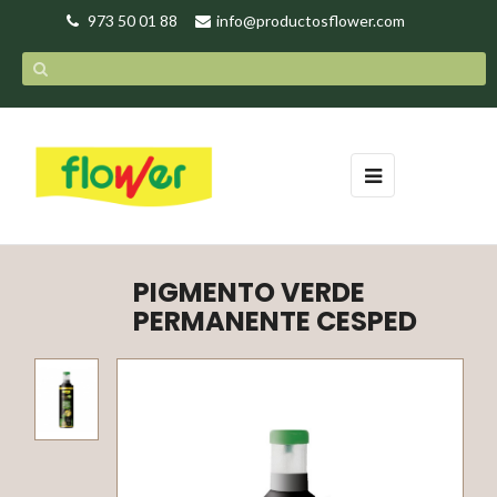
973 50 01 88
info@productosflower.com
Navegación
☰
de
palanca
PIGMENTO VERDE
PERMANENTE CESPED