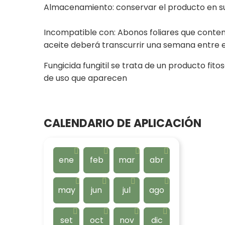
Almacenamiento: conservar el producto en su 
Incompatible con: Abonos foliares que conteng
aceite deberá transcurrir una semana entre el
Fungicida fungitil se trata de un producto fito
de uso que aparecen
CALENDARIO DE APLICACIÓN
ene
feb
mar
abr
may
jun
jul
ago
set
oct
nov
dic