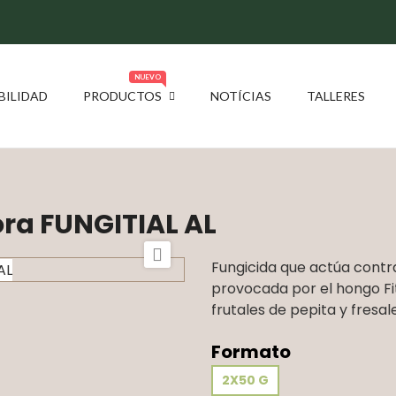
NUEVO
BILIDAD
PRODUCTOS
NOTÍCIAS
TALLERES
ora FUNGITIAL AL

Fungicida que actúa contr
provocada por el hongo Fit
frutales de pepita y fresal
Formato
2X50 G