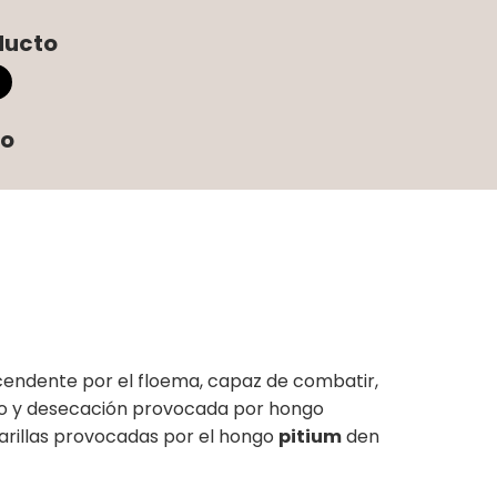
ducto
to
cendente por el floema, capaz de combatir,
ento y desecación provocada por hongo
marillas provocadas por el hongo
pitium
den