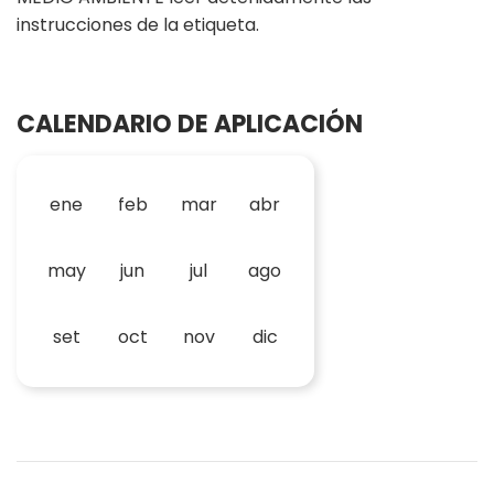
instrucciones de la etiqueta.
CALENDARIO DE APLICACIÓN
ene
feb
mar
abr
may
jun
jul
ago
set
oct
nov
dic