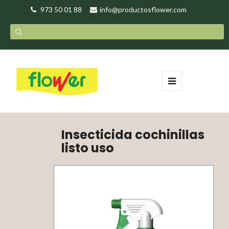
973 50 01 88
info@productosflower.com
Navegación
☰
de
palanca
Insecticida cochinillas
listo uso