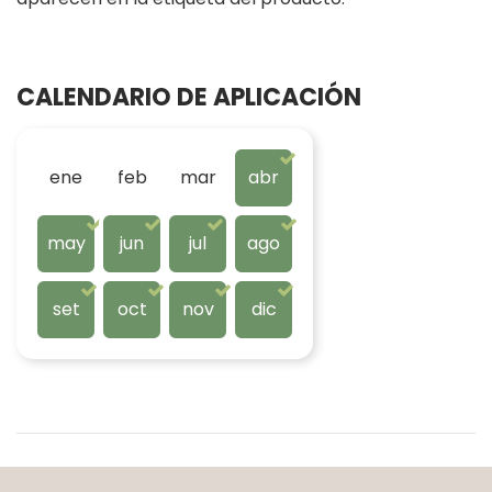
CALENDARIO DE APLICACIÓN
ene
feb
mar
abr
may
jun
jul
ago
set
oct
nov
dic