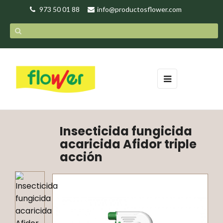
973 50 01 88
info@productosflower.com
Navegación
☰
de
palanca
Insecticida fungicida
acaricida Afidor triple
acción