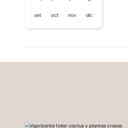
set
oct
nov
dic