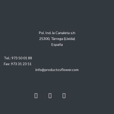
Pol. Ind. la Canaleta s/n
25300, Tàrrega (Lleida)
España
Tel.:
973 50 01 88
Fax:
973 31 23 51
info@productosflower.com