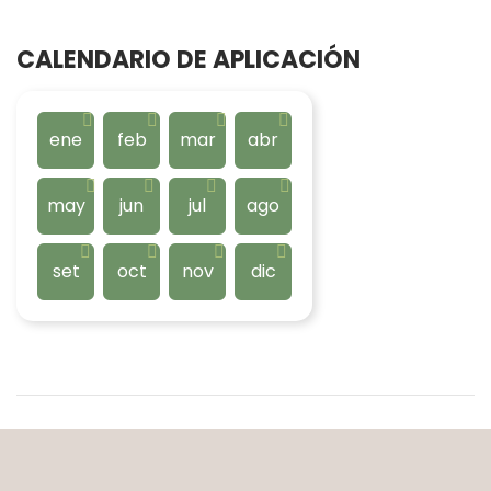
CALENDARIO DE APLICACIÓN
ene
feb
mar
abr
may
jun
jul
ago
set
oct
nov
dic