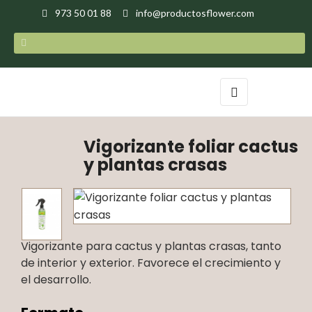
973 50 01 88
info@productosflower.com
Navegación
☰
de
palanca
Vigorizante foliar cactus
y plantas crasas
Vigorizante para cactus y plantas crasas, tanto
de interior y exterior. Favorece el crecimiento y
el desarrollo.