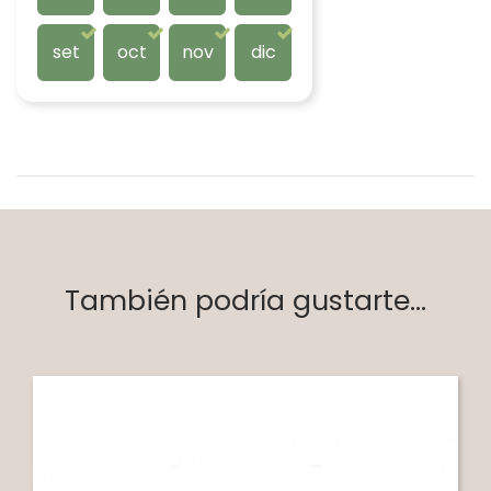
set
oct
nov
dic
También podría gustarte...