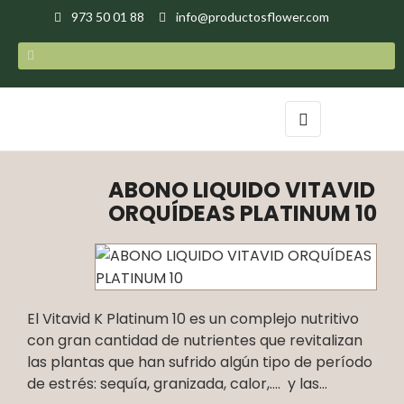
973 50 01 88
info@productosflower.com
Navegación
☰
de
palanca
ABONO LIQUIDO VITAVID
ORQUÍDEAS PLATINUM 10
El Vitavid K Platinum 10 es un complejo nutritivo
con gran cantidad de nutrientes que revitalizan
las plantas que han sufrido algún tipo de período
de estrés: sequía, granizada, calor,…. y las...