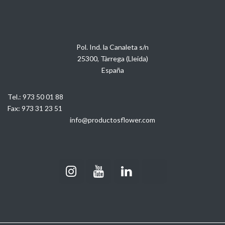
Pol. Ind. la Canaleta s/n
25300, Tàrrega (Lleida)
España
Tel.:
973 50 01 88
Fax:
973 31 23 51
info@productosflower.com