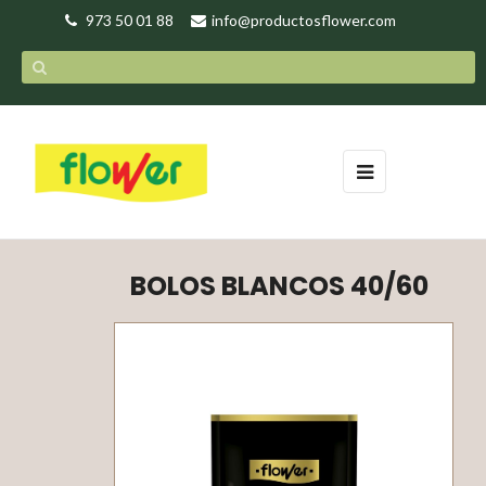
973 50 01 88
info@productosflower.com
Navegación
☰
de
palanca
BOLOS BLANCOS 40/60