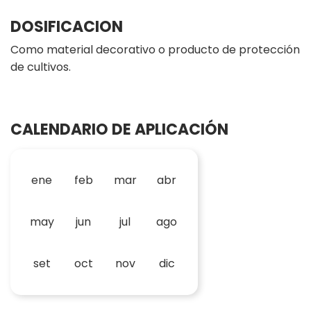
DOSIFICACION
Como material decorativo o producto de protección
de cultivos.
CALENDARIO DE APLICACIÓN
ene
feb
mar
abr
may
jun
jul
ago
set
oct
nov
dic