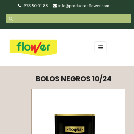
973 50 01 88
info@productosflower.com
Navegación
☰
de
palanca
BOLOS NEGROS 10/24