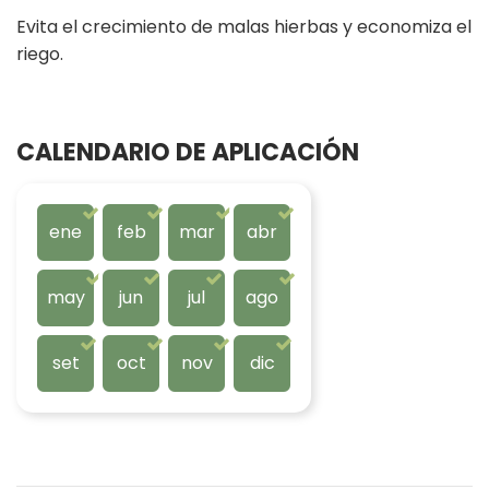
Evita el crecimiento de malas hierbas y economiza el
riego.
CALENDARIO DE APLICACIÓN
ene
feb
mar
abr
may
jun
jul
ago
set
oct
nov
dic