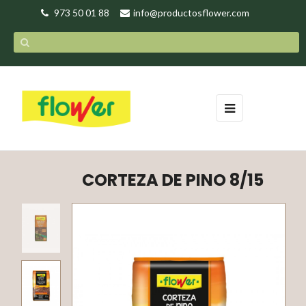
973 50 01 88
info@productosflower.com
Navegación
☰
de
palanca
CORTEZA DE PINO 8/15