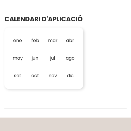
CALENDARI D'APLICACIÓ
ene
feb
mar
abr
may
jun
jul
ago
set
oct
nov
dic