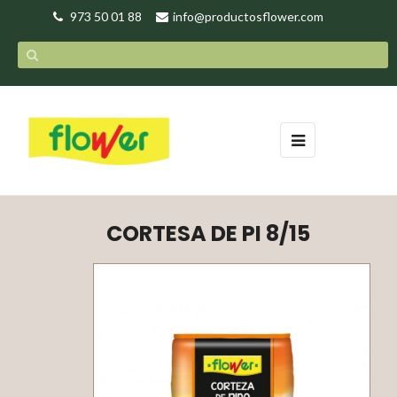
973 50 01 88
info@productosflower.com
Toggle
☰
navigation
CORTESA DE PI 8/15