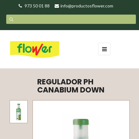
973 50 01 88
info@productosflower.com
Navegación
☰
de
palanca
REGULADOR PH
CANABIUM DOWN