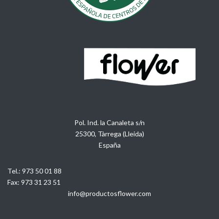
Pol. Ind. la Canaleta s/n
25300, Tàrrega (Lleida)
España
Tel.:
973 50 01 88
Fax:
973 31 23 51
info@productosflower.com