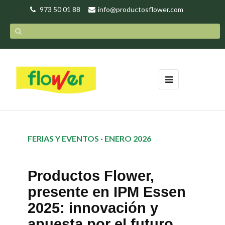
973 50 01 88
info@productosflower.com
Navegación
☰
de
palanca
FERIAS Y EVENTOS · ENERO 2026
Productos Flower,
presente en IPM Essen
2025: innovación y
apuesta por el futuro