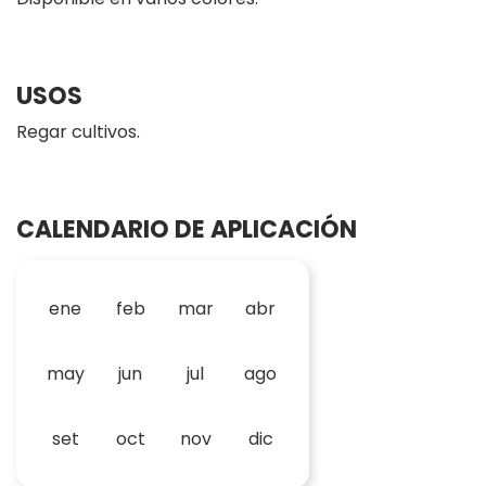
USOS
Regar cultivos.
CALENDARIO DE APLICACIÓN
ene
feb
mar
abr
may
jun
jul
ago
set
oct
nov
dic