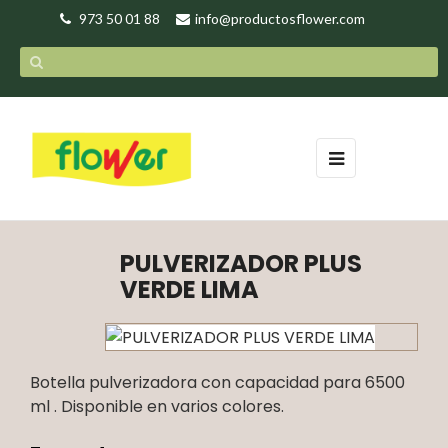
973 50 01 88
info@productosflower.com
Navegación
☰
de
palanca
PULVERIZADOR PLUS
VERDE LIMA
Botella pulverizadora con capacidad para 6500
ml . Disponible en varios colores.