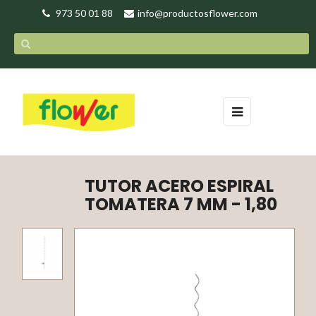
973 50 01 88
info@productosflower.com
Navegación
☰
de
palanca
TUTOR ACERO ESPIRAL
TOMATERA 7 MM - 1,80