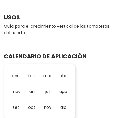
USOS
Guía para el crecimiento vertical de las tomateras
del huerto.
CALENDARIO DE APLICACIÓN
ene
feb
mar
abr
may
jun
jul
ago
set
oct
nov
dic