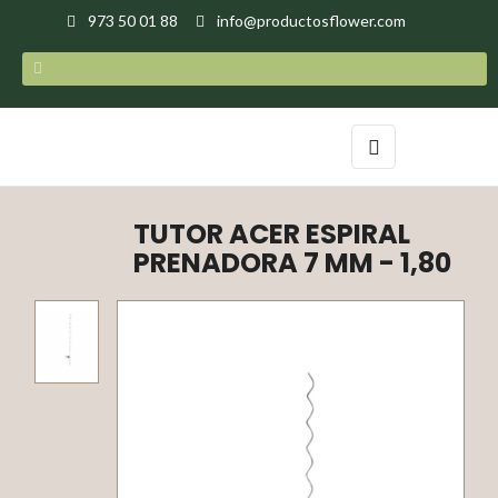
973 50 01 88
info@productosflower.com
Toggle
☰
navigation
TUTOR ACER ESPIRAL
PRENADORA 7 MM - 1,80