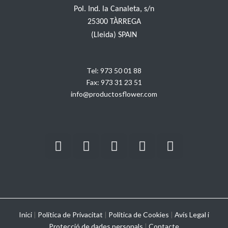
Pol. Ind. la Canaleta, s/n
25300 TÀRREGA
(Lleida) SPAIN
Tel:
973 50 01 88
Fax:
973 31 23 51
info@productosflower.com
Inici
|
Política de Privacitat
|
Política de Cookies
|
Avís Legal i
Protecció de dades personals
|
Contacte