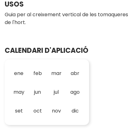
USOS
Guia per al creixement vertical de les tomaqueres
de l'hort.
CALENDARI D'APLICACIÓ
ene
feb
mar
abr
may
jun
jul
ago
set
oct
nov
dic