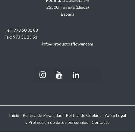
Pol. Ind. la Canaleta s/n
25300, Tàrrega (Lleida)
España
Tel.:
973 50 01 88
Fax:
973 31 23 51
info@productosflower.com
Inicio
|
Política de Privacidad
|
Política de Cookies
|
Aviso Legal
y
Protección de datos personales
|
Contacto