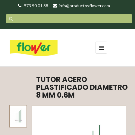
973 50 01 88
info@productosflower.com
Navegación
☰
de
palanca
TUTOR ACERO
PLASTIFICADO DIAMETRO
8 MM 0.6M