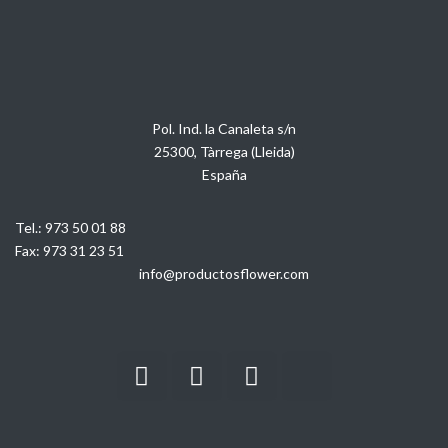
Pol. Ind. la Canaleta s/n
25300, Tàrrega (Lleida)
España
Tel.:
973 50 01 88
Fax:
973 31 23 51
info@productosflower.com