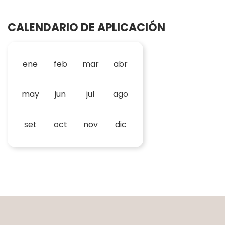
CALENDARIO DE APLICACIÓN
ene
feb
mar
abr
may
jun
jul
ago
set
oct
nov
dic