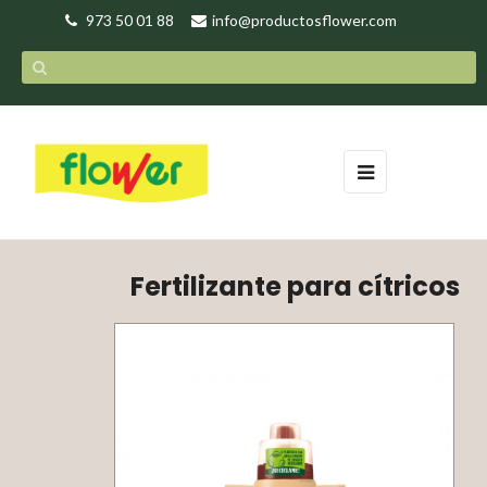
973 50 01 88
info@productosflower.com
Navegación
☰
de
palanca
Fertilizante para cítricos