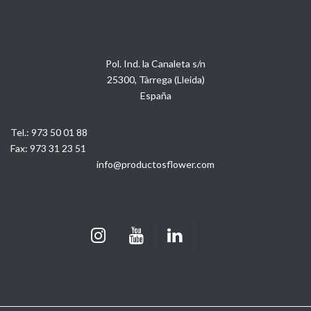
Pol. Ind. la Canaleta s/n
25300, Tàrrega (Lleida)
España
Tel.:
973 50 01 88
Fax:
973 31 23 51
info@productosflower.com