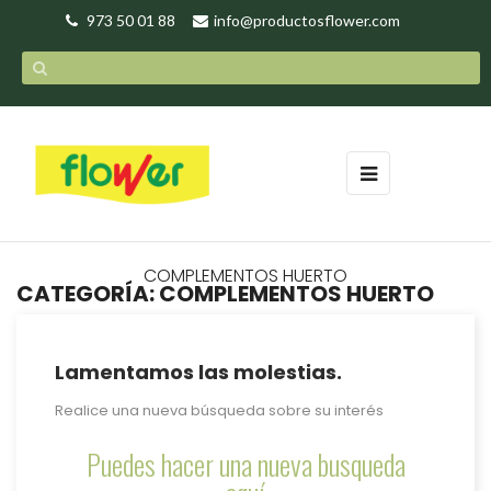
973 50 01 88
info@productosflower.com
Navegación
☰
de
palanca
COMPLEMENTOS HUERTO
CATEGORÍA: COMPLEMENTOS HUERTO
Lamentamos las molestias.
Realice una nueva búsqueda sobre su interés
Puedes hacer una nueva busqueda