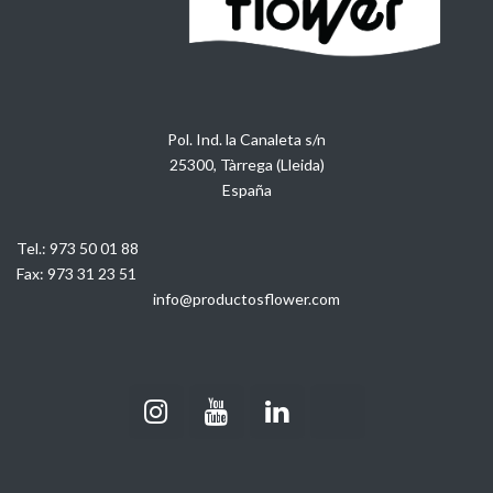
Pol. Ind. la Canaleta s/n
25300, Tàrrega (Lleida)
España
Tel.:
973 50 01 88
Fax:
973 31 23 51
info@productosflower.com