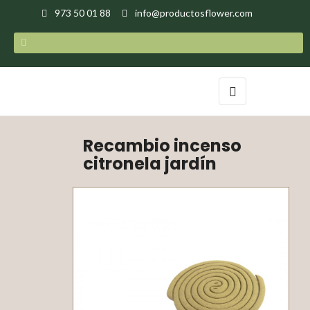
973 50 01 88
info@productosflower.com
Navegación
☰
de
palanca
Recambio incenso
citronela jardín