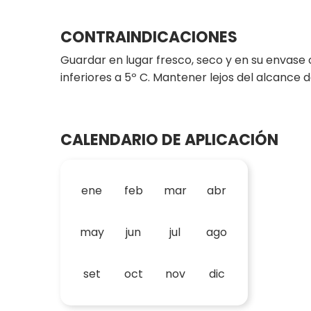
CONTRAINDICACIONES
Guardar en lugar fresco, seco y en su envase
inferiores a 5º C. Mantener lejos del alcance 
CALENDARIO DE APLICACIÓN
ene
feb
mar
abr
may
jun
jul
ago
set
oct
nov
dic