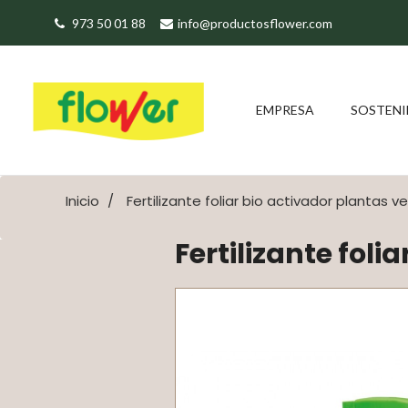
973 50 01 88
info@productosflower.com
EMPRESA
SOSTENI
Inicio
Fertilizante foliar bio activador plantas v
Fertilizante foli