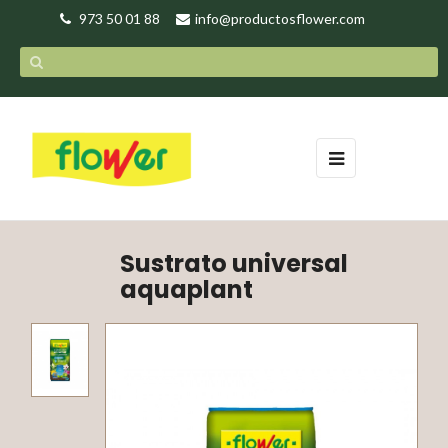
973 50 01 88
info@productosflower.com
Navegación
☰
de
palanca
Sustrato universal
aquaplant