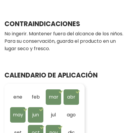
CONTRAINDICACIONES
No ingerir. Mantener fuera del alcance de los niños.
Para su conservación, guarda el producto en un
lugar seco y fresco.
CALENDARIO DE APLICACIÓN
ene
feb
mar
abr
may
jun
jul
ago
set
oct
nov
dic