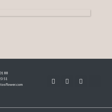
01 88
23 51
tosflower.com