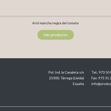
Anti mancha negra del tomate
Ver producto
Pol. Ind. la Canaleta s/n
Tel.:
973 50 
25300, Tàrrega (Lleida)
Fax:
973 31 
España
info@produc