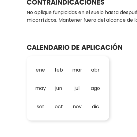
CONTRAINDICACIONES
No aplique fungicidas en el suelo hasta despu
micorrízicos. Mantener fuera del alcance de l
CALENDARIO DE APLICACIÓN
ene
feb
mar
abr
may
jun
jul
ago
set
oct
nov
dic