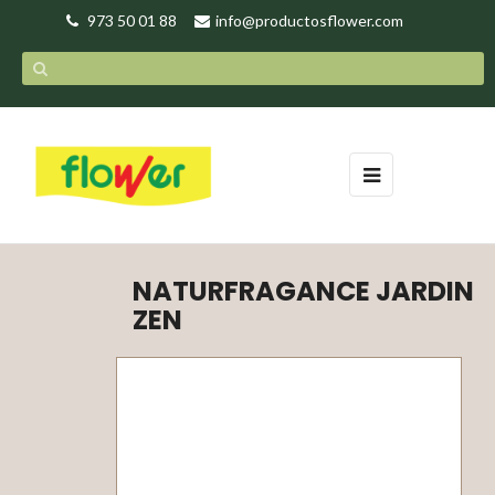
973 50 01 88
info@productosflower.com
Navegación
☰
de
palanca
NATURFRAGANCE JARDIN
ZEN