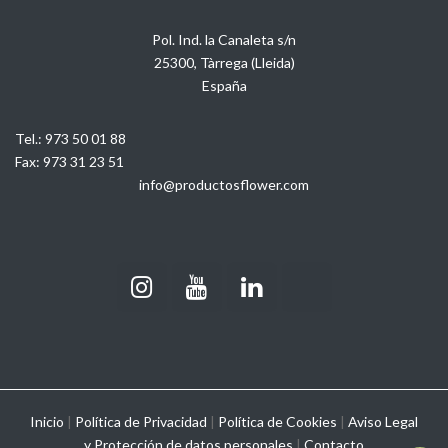
Pol. Ind. la Canaleta s/n
25300, Tàrrega (Lleida)
España
Tel.:
973 50 01 88
Fax:
973 31 23 51
info@productosflower.com
Inicio
|
Política de Privacidad
|
Política de Cookies
|
Aviso Legal
y
Protección de datos personales
|
Contacto