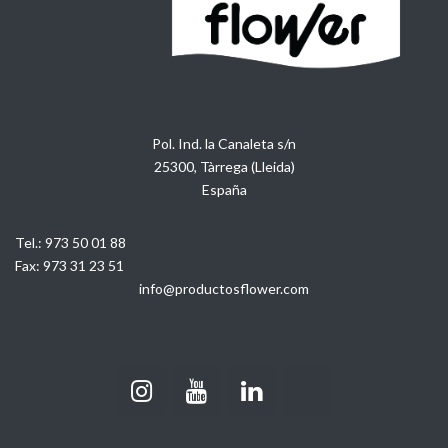
Pol. Ind. la Canaleta s/n
25300, Tàrrega (Lleida)
España
Tel.:
973 50 01 88
Fax:
973 31 23 51
info@productosflower.com