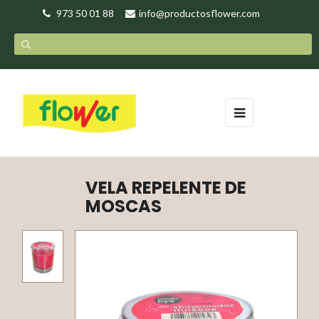
973 50 01 88
info@productosflower.com
Navegación
☰
de
palanca
VELA REPELENTE DE
MOSCAS